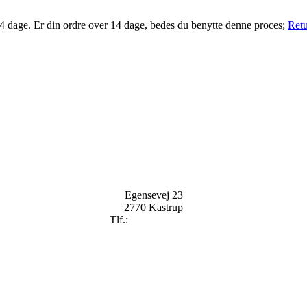
14 dage. Er din ordre over 14 dage, bedes du benytte denne proces;
Retu
Egensevej 23
2770 Kastrup
Tlf.:
+
45 2896 2909
mail@badekaret.dk