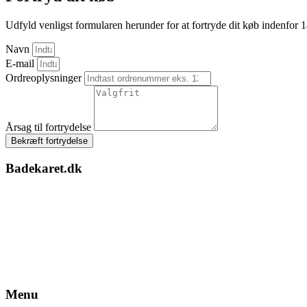
Udfyld venligst formularen herunder for at fortryde dit køb indenfor 
Navn
E-mail
Ordreoplysninger
Årsag til fortrydelse
Bekræft fortrydelse
Badekaret.dk
Menu