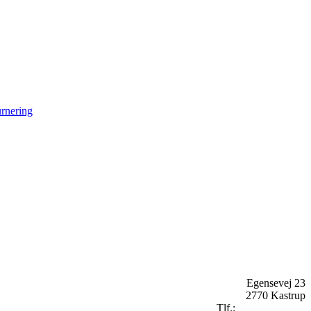
rnering
Egensevej 23
2770 Kastrup
Tlf.:
+
45 2896 2909