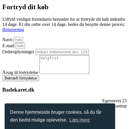
Fortryd dit køb
Udfyld venligst formularen herunder for at fortryde dit køb indenfor
14 dage. Er din ordre over 14 dage, bedes du benytte denne proces;
Returnering
Navn
E-mail
Ordreoplysninger
Årsag til fortrydelse
Bekræft fortrydelse
Badekaret.dk
Egensevej 23
2770 Kastrup
Tlf.:
+
45 2896 2909
Denne hjemmeside bruger cookies, så du får
mail@badekaret.dk
den bedst mulige oplevelse.
Læs mere