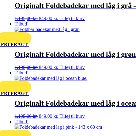
Originalt Foldebadekar med låg i grå 
Den
Den
1.195,00
kr.
849,00
kr.
Tilføj til kurv
oprindelige
aktuelle
Tilbud!
pris
pris
var:
er:
1.195,00 kr..
849,00 kr..
FRI FRAGT
Originalt Foldebadekar med låg i grøn
Den
Den
1.195,00
kr.
849,00
kr.
Tilføj til kurv
oprindelige
aktuelle
Tilbud!
pris
pris
var:
er:
1.195,00 kr..
849,00 kr..
FRI FRAGT
Originalt Foldebadekar med låg i ocea
Den
Den
1.195,00
kr.
849,00
kr.
Tilføj til kurv
oprindelige
aktuelle
Tilbud!
pris
pris
var:
er: