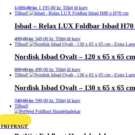
Den
Den
1.595,00
kr.
1.195,00
kr.
Tilføj til kurv
oprindelige
aktuelle
Tilbud!
pris
pris
var:
er:
Isbad – Relax LUX Foldbar Isbad H70
1.595,00 kr..
1.195,00 kr..
Den
Den
499,00
kr.
349,00
kr.
Tilføj til kurv
oprindelige
aktuelle
Tilbud!
pris
pris
var:
er:
Nordisk Isbad Ovalt – 120 x 65 x 65 c
499,00 kr..
349,00 kr..
Den
Den
699,00
kr.
499,00
kr.
Tilføj til kurv
oprindelige
aktuelle
Tilbud!
pris
pris
var:
er:
Nordisk Isbad Ovalt – 130 x 65 x 65 c
699,00 kr..
499,00 kr..
Den
Den
749,00
kr.
599,00
kr.
Tilføj til kurv
oprindelige
aktuelle
Tilbud!
pris
pris
var:
er:
749,00 kr..
599,00 kr..
FRI FRAGT