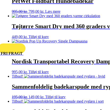
PetWet Foldbart Hundebadekar
Den
Den
995,00
kr.
799,00
kr.
Læs mere
oprindelige
aktuelle
pris
pris
var:
er:
Tøjtørre Smart Dry med 360 graders v
995,00 kr..
799,00 kr..
449,00
kr.
Tilføj til kurv
FRI FRAGT
Nordisk Transportabel Recovery Dam
995,00
kr.
Tilføj til kurv
Tilbud!
Sammenfoldelig badekarspude med ryg
Den
Den
195,00
kr.
149,00
kr.
Tilføj til kurv
oprindelige
aktuelle
Tilbud!
pris
pris
var:
er: