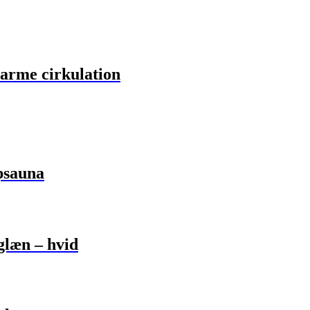
arme cirkulation
psauna
læn – hvid