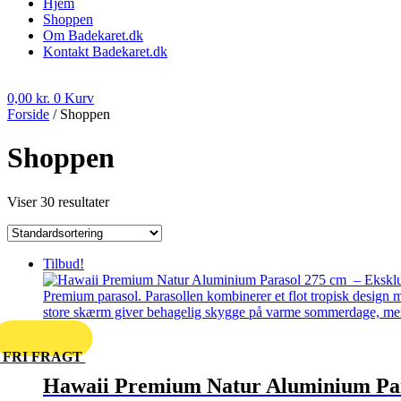
Hjem
Shoppen
Om Badekaret.dk
Kontakt Badekaret.dk
0,00
kr.
0
Kurv
Forside
/ Shoppen
Shoppen
Viser 30 resultater
Tilbud!
FRI FRAGT
Hawaii Premium Natur Aluminium Par