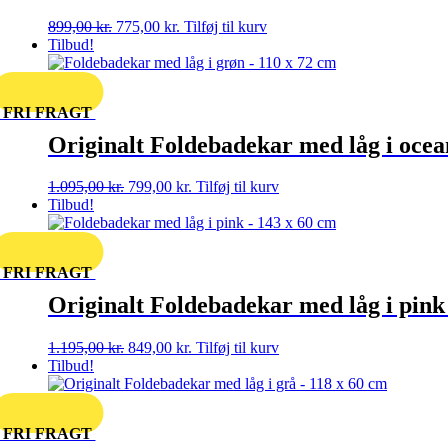
Den
Den
899,00
kr.
775,00
kr.
Tilføj til kurv
oprindelige
aktuelle
Tilbud!
pris
pris
var:
er:
899,00 kr..
775,00 kr..
FRI FRAGT
Originalt Foldebadekar med låg i ocea
Den
Den
1.095,00
kr.
799,00
kr.
Tilføj til kurv
oprindelige
aktuelle
Tilbud!
pris
pris
var:
er:
1.095,00 kr..
799,00 kr..
FRI FRAGT
Originalt Foldebadekar med låg i pink
Den
Den
1.195,00
kr.
849,00
kr.
Tilføj til kurv
oprindelige
aktuelle
Tilbud!
pris
pris
var:
er:
1.195,00 kr..
849,00 kr..
FRI FRAGT