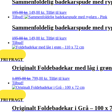
Sammenfoldelig badekarspude med ryg
195,00 kr..
149,00 kr..
Den
Den
195,00
kr.
149,00
kr.
Tilføj til kurv
oprindelige
aktuelle
Tilbud!
pris
pris
var:
er:
Sammenfoldelig badekarspude med ry
195,00 kr..
149,00 kr..
Den
Den
195,00
kr.
149,00
kr.
Tilføj til kurv
oprindelige
aktuelle
Tilbud!
pris
pris
var:
er:
195,00 kr..
149,00 kr..
FRI FRAGT
Originalt Foldebadekar med låg i grøn
Den
Den
1.095,00
kr.
799,00
kr.
Tilføj til kurv
oprindelige
aktuelle
Tilbud!
pris
pris
var:
er:
1.095,00 kr..
799,00 kr..
FRI FRAGT
Originalt Foldebadekar i Grå – 100 x 