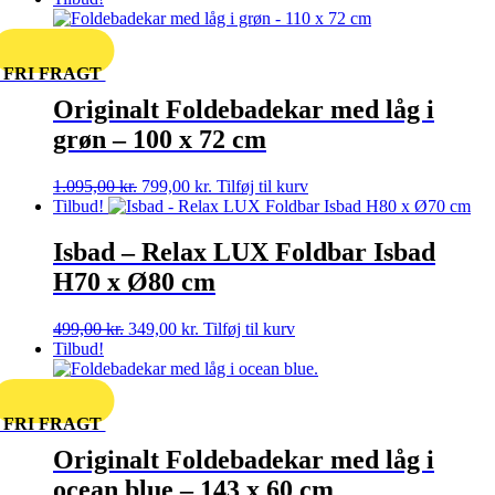
FRI FRAGT
Originalt Foldebadekar med låg i
grøn – 100 x 72 cm
Den
Den
1.095,00
kr.
799,00
kr.
Tilføj til kurv
oprindelige
aktuelle
Tilbud!
pris
pris
var:
er:
Isbad – Relax LUX Foldbar Isbad
1.095,00 kr..
799,00 kr..
H70 x Ø80 cm
Den
Den
499,00
kr.
349,00
kr.
Tilføj til kurv
oprindelige
aktuelle
Tilbud!
pris
pris
var:
er:
499,00 kr..
349,00 kr..
FRI FRAGT
Originalt Foldebadekar med låg i
ocean blue – 143 x 60 cm