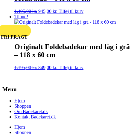
Den
Den
1.495,00
kr.
945,00
kr.
Tilføj til kurv
oprindelige
aktuelle
Tilbud!
pris
pris
var:
er:
1.495,00 kr..
945,00 kr..
FRI FRAGT
Originalt Foldebadekar med låg i grå
– 118 x 60 cm
Den
Den
1.195,00
kr.
849,00
kr.
Tilføj til kurv
oprindelige
aktuelle
pris
pris
var:
er:
Menu
1.195,00 kr..
849,00 kr..
Hjem
Shoppen
Om Badekaret.dk
Kontakt Badekaret.dk
Hjem
Shoppen