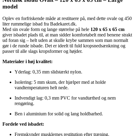
antal
model
Oplev en forfriskende måde at restituere på, med dette ovale og 450
liter rummelige isbad fra Badekaret.dk.
Med sin ovale form og lange størrelse på hele
120 x 65 x 65 cm
giver isbadet plads til, at man sidder komfortabelt med benene strakt
ud foran sig – helt uden at skulle krybe sammen som man normalt
gør i de runde isbade. Det er ideelt til fuld kropsnedsænkning og
passer til alle slags kropsformer og højder.
Materialer i høj kvalitet:
Yderlag: 0,35 mm slidstærkt nylon.
Isolering: 5 mm skum, der hjælper med at holde
vandtemperaturen helt nede.
Indvendigt lag: 0,3 mm PVC for vandtæthed og nem
rengøring.
Ben i aluminium for solid og lang holdbarhed.
Fordele ved isbadet:
Fremskynder musklernes restitution efter træning.