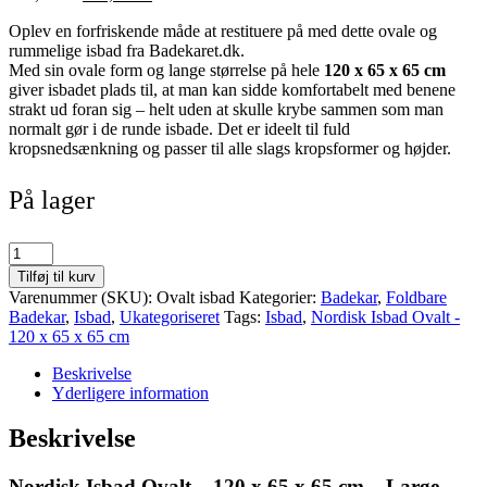
oprindelige
aktuelle
Oplev en forfriskende måde at restituere på med dette ovale og
pris
pris
rummelige isbad fra Badekaret.dk.
var:
er:
Med sin ovale form og lange størrelse på hele
120 x 65 x 65 cm
699,00 kr..
499,00 kr..
giver isbadet plads til, at man kan sidde komfortabelt med benene
strakt ud foran sig – helt uden at skulle krybe sammen som man
normalt gør i de runde isbade. Det er ideelt til fuld
kropsnedsænkning og passer til alle slags kropsformer og højder.
På lager
Nordisk
Isbad
Tilføj til kurv
Ovalt
Varenummer (SKU):
Ovalt isbad
Kategorier:
Badekar
,
Foldbare
-
Badekar
,
Isbad
,
Ukategoriseret
Tags:
Isbad
,
Nordisk Isbad Ovalt -
120
120 x 65 x 65 cm
x
65
Beskrivelse
x
Yderligere information
65
cm
Beskrivelse
-
Large
Nordisk Isbad Ovalt – 120 x 65 x 65 cm – Large
model