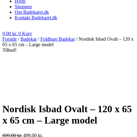
Hjem
Shoppen
Om Badekaret.dk
Kontakt Badekaret.dk
0,00
kr.
0
Kurv
Forside
/
Badekar
/
Foldbare Badekar
/ Nordisk Isbad Ovalt – 120 x
65 x 65 cm – Large model
Tilbud!
Nordisk Isbad Ovalt – 120 x 65
x 65 cm – Large model
Den
Den
699,00
kr.
499,00
kr.