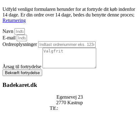
Udfyld venligst formularen herunder for at fortryde dit køb indenfor
14 dage. Er din ordre over 14 dage, bedes du benytte denne proces;
Returnering
Navn
E-mail
Ordreoplysninger
Årsag til fortrydelse
Bekræft fortrydelse
Badekaret.dk
Egensevej 23
2770 Kastrup
Tlf.:
+
45 2896 2909
mail@badekaret.dk