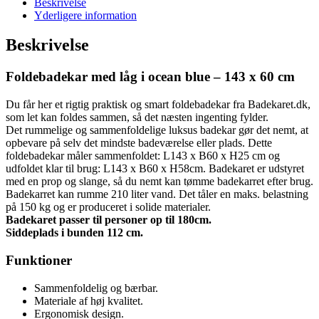
Beskrivelse
Yderligere information
Beskrivelse
Foldebadekar med låg i ocean blue – 143 x 60 cm
Du får her et rigtig praktisk og smart foldebadekar fra Badekaret.dk,
som let kan foldes sammen, så det næsten ingenting fylder.
Det rummelige og sammenfoldelige luksus badekar gør det nemt, at
opbevare på selv det mindste badeværelse eller plads. Dette
foldebadekar måler sammenfoldet: L143 x B60 x H25 cm og
udfoldet klar til brug: L143 x B60 x H58cm. Badekaret er udstyret
med en prop og slange, så du nemt kan tømme badekarret efter brug.
Badekarret kan rumme 210 liter vand. Det tåler en maks. belastning
på 150 kg og er produceret i solide materialer.
Badekaret passer til personer op til 180cm.
Siddeplads i bunden 112 cm.
Funktioner
Sammenfoldelig og bærbar.
Materiale af høj kvalitet.
Ergonomisk design.