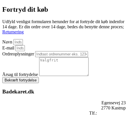
Fortryd dit køb
Udfyld venligst formularen herunder for at fortryde dit køb indenfor
14 dage. Er din ordre over 14 dage, bedes du benytte denne proces;
Returnering
Navn
E-mail
Ordreoplysninger
Årsag til fortrydelse
Bekræft fortrydelse
Badekaret.dk
Egensevej 23
2770 Kastrup
Tlf.:
+
45 2896 2909
mail@badekaret.dk