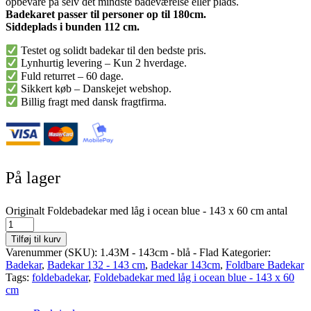
opbevare på selv det mindste badeværelse eller plads.
Badekaret passer til personer op til 180cm.
Siddeplads i bunden 112 cm.
Testet og solidt badekar til den bedste pris.
Lynhurtig levering – Kun 2 hverdage.
Fuld returret – 60 dage.
Sikkert køb – Danskejet webshop.
Billig fragt med dansk fragtfirma.
På lager
Originalt Foldebadekar med låg i ocean blue - 143 x 60 cm antal
Tilføj til kurv
Varenummer (SKU):
1.43M - 143cm - blå - Flad
Kategorier:
Badekar
,
Badekar 132 - 143 cm
,
Badekar 143cm
,
Foldbare Badekar
Tags:
foldebadekar
,
Foldebadekar med låg i ocean blue - 143 x 60
cm