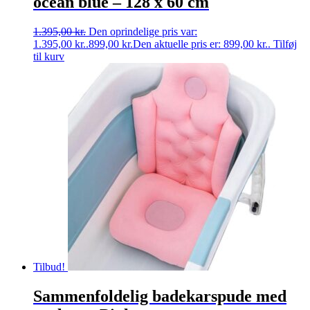
ocean blue – 128 x 60 cm
1.395,00
kr.
Den oprindelige pris var:
1.395,00 kr..
899,00
kr.
Den aktuelle pris er: 899,00 kr..
Tilføj
til kurv
Tilbud!
Sammenfoldelig badekarspude med