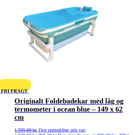
FRI FRAGT
Originalt Foldebadekar med låg og
termometer i ocean blue – 149 x 62
cm
1.595,00
kr.
Den oprindelige pris var: