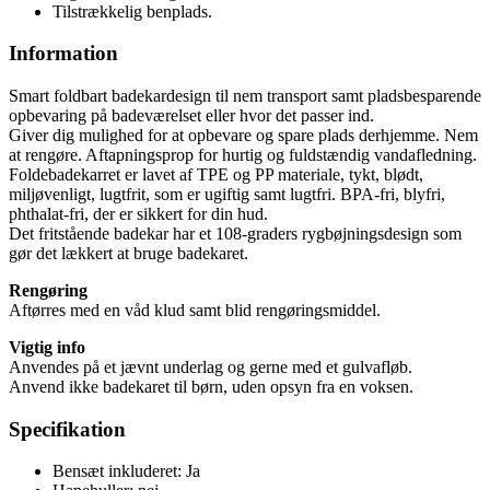
Tilstrækkelig benplads.
Information
Smart foldbart badekardesign til nem transport samt pladsbesparende
opbevaring på badeværelset eller hvor det passer ind.
Giver dig mulighed for at opbevare og spare plads derhjemme. Nem
at rengøre. Aftapningsprop for hurtig og fuldstændig vandafledning.
Foldebadekarret er lavet af TPE og PP materiale, tykt, blødt,
miljøvenligt, lugtfrit, som er ugiftig samt lugtfri. BPA-fri, blyfri,
phthalat-fri, der er sikkert for din hud.
Det fritstående badekar har et 108-graders rygbøjningsdesign som
gør det lækkert at bruge badekaret.
Rengøring
Aftørres med en våd klud samt blid rengøringsmiddel.
Vigtig info
Anvendes på et jævnt underlag og gerne med et gulvafløb.
Anvend ikke badekaret til børn, uden opsyn fra en voksen.
Specifikation
Bensæt inkluderet: Ja