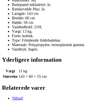
Hanehuller: nej
Badepanel inkluderet: Ja
Rækkevidde Plus: Ja
Længde: 143 cm
Bredde: 60 cm
Højde: 58 cm
Vandindhold: 210L
Vægt: 13 kg.
Form: kubisk.
Type: Fritstående foldebadekar.
Materiale: Polypropylen, termoplastisk gummi.
Vandtryk: Ingen.
Yderligere information
Vægt
11 kg
Størrelse
143 × 60 × 55 cm
Relaterede varer
Tilbud!