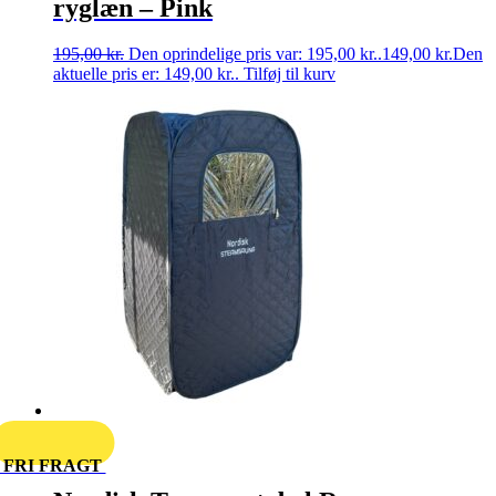
ryglæn – Pink
195,00
kr.
Den oprindelige pris var: 195,00 kr..
149,00
kr.
Den
aktuelle pris er: 149,00 kr..
Tilføj til kurv
FRI FRAGT