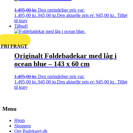
1.495,00
kr.
Den oprindelige pris var:
1.495,00 kr..
945,00
kr.
Den aktuelle pris er: 945,00 kr..
Tilføj
til kurv
Tilbud!
FRI FRAGT
Originalt Foldebadekar med låg i
ocean blue – 143 x 60 cm
1.495,00
kr.
Den oprindelige pris var:
1.495,00 kr..
945,00
kr.
Den aktuelle pris er: 945,00 kr..
Tilføj
til kurv
Menu
Hjem
Shoppen
Om Badekaret.dk