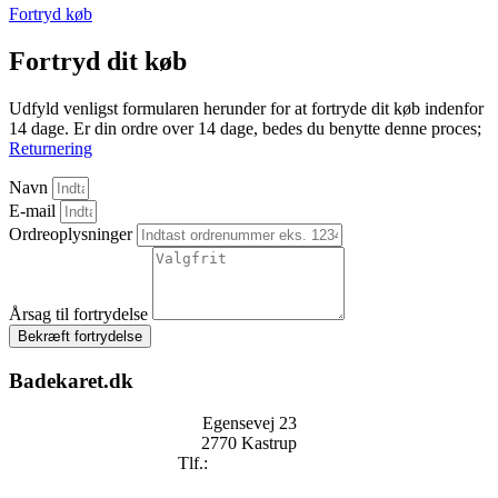
Fortryd køb
Fortryd dit køb
Udfyld venligst formularen herunder for at fortryde dit køb indenfor
14 dage. Er din ordre over 14 dage, bedes du benytte denne proces;
Returnering
Navn
E-mail
Ordreoplysninger
Årsag til fortrydelse
Bekræft fortrydelse
Badekaret.dk
Egensevej 23
2770 Kastrup
Tlf.:
+
45 2896 2909
mail@badekaret.dk