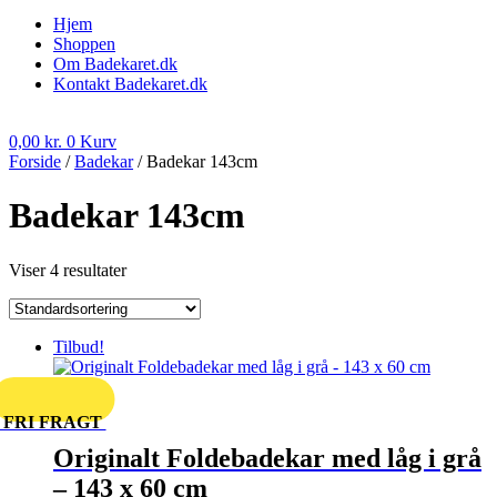
Hjem
Shoppen
Om Badekaret.dk
Kontakt Badekaret.dk
0,00
kr.
0
Kurv
Forside
/
Badekar
/ Badekar 143cm
Badekar 143cm
Viser 4 resultater
Tilbud!
FRI FRAGT
Originalt Foldebadekar med låg i grå
– 143 x 60 cm