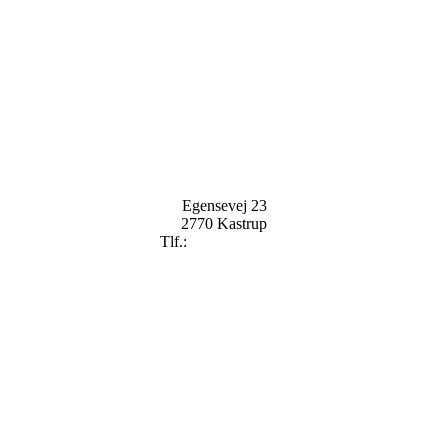
Egensevej 23
2770 Kastrup
Tlf.:
+
45 2896 2909
mail@badekaret.dk