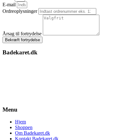
E-mail
Ordreoplysninger
Årsag til fortrydelse
Bekræft fortrydelse
Badekaret.dk
Menu
Hjem
Shoppen
Om Badekaret.dk
Kontakt Badekaret.dk