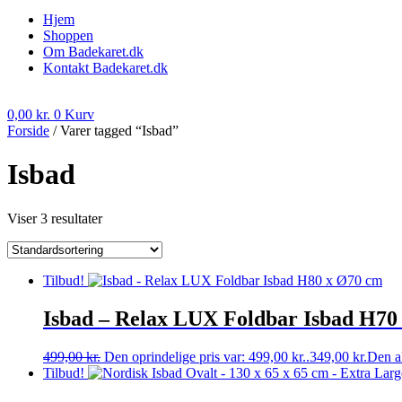
Hjem
Shoppen
Om Badekaret.dk
Kontakt Badekaret.dk
0,00
kr.
0
Kurv
Forside
/ Varer tagged “Isbad”
Isbad
Viser 3 resultater
Tilbud!
Isbad – Relax LUX Foldbar Isbad H70
499,00
kr.
Den oprindelige pris var: 499,00 kr..
349,00
kr.
Den ak
Tilbud!