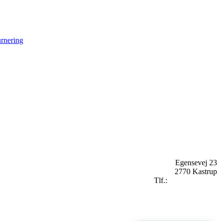
rnering
Egensevej 23
2770 Kastrup
Tlf.:
+
45 2896 2909
mail@badekaret.dk