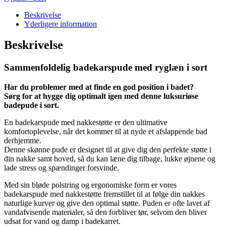
sort
antal
Beskrivelse
Yderligere information
Beskrivelse
Sammenfoldelig badekarspude med ryglæn i sort
Har du problemer med at finde en god position i badet?
Sørg for at hygge dig optimalt igen med denne luksuriøse
badepude i sort.
En badekarspude med nakkestøtte er den ultimative
komfortoplevelse, når det kommer til at nyde et afslappende bad
derhjemme.
Denne skønne pude er designet til at give dig den perfekte støtte i
din nakke samt hoved, så du kan læne dig tilbage, lukke øjnene og
lade stress og spændinger forsvinde.
Med sin bløde polstring og ergonomiske form er vores
badekarspude med nakkestøtte fremstillet til at følge din nakkes
naturlige kurver og give den optimal støtte. Puden er ofte lavet af
vandafvisende materialer, så den forbliver tør, selvom den bliver
udsat for vand og damp i badekarret.