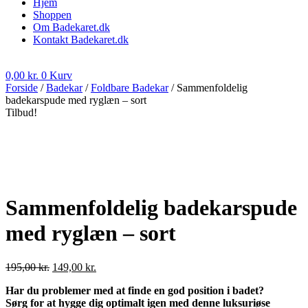
Hjem
Shoppen
Om Badekaret.dk
Kontakt Badekaret.dk
0,00
kr.
0
Kurv
Forside
/
Badekar
/
Foldbare Badekar
/ Sammenfoldelig
badekarspude med ryglæn – sort
Tilbud!
Sammenfoldelig badekarspude
med ryglæn – sort
Den
Den
195,00
kr.
149,00
kr.
oprindelige
aktuelle
Har du problemer med at finde en god position i badet?
pris
pris
Sørg for at hygge dig optimalt igen med denne luksuriøse
var:
er: