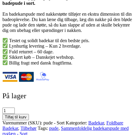
badepude i sort.
195,00 kr..
149,00 kr..
En badekarspude med nakkestøtte tilføjer en ekstra dimension til din
badeoplevelse. Du kan læne dig tilbage, læg din nakke på den bløde
pude og lade den støtte, så du kan slappe af uden at skulle bekymre
dig om ubehag eller spændinger i nakken.
Testet og solidt badekar til den bedste pris.
Lynhurtig levering – Kun 2 hverdage.
Fuld returret – 60 dage.
Sikkert køb – Danskejet webshop.
Billig fragt med dansk fragtfirma.
På lager
Sammenfoldelig
badekarspude
Tilføj til kurv
med
Varenummer (SKU):
pude - Sort
Kategorier:
Badekar
,
Foldbare
ryglæn
Badekar
,
Tilbehør
Tags:
pude
,
Sammenfoldelig badekarspude med
-
ryglæn - Sort