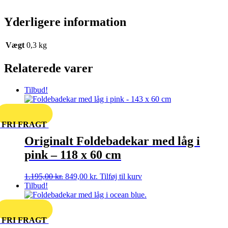
Yderligere information
Vægt
0,3 kg
Relaterede varer
Tilbud!
FRI FRAGT
Originalt Foldebadekar med låg i
pink – 118 x 60 cm
Den
Den
1.195,00
kr.
849,00
kr.
Tilføj til kurv
oprindelige
aktuelle
Tilbud!
pris
pris
var:
er:
1.195,00 kr..
849,00 kr..
FRI FRAGT