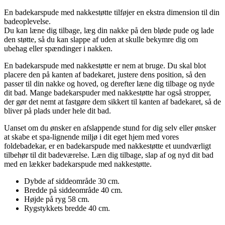
En badekarspude med nakkestøtte tilføjer en ekstra dimension til din
badeoplevelse.
Du kan læne dig tilbage, læg din nakke på den bløde pude og lade
den støtte, så du kan slappe af uden at skulle bekymre dig om
ubehag eller spændinger i nakken.
En badekarspude med nakkestøtte er nem at bruge. Du skal blot
placere den på kanten af badekaret, justere dens position, så den
passer til din nakke og hoved, og derefter læne dig tilbage og nyde
dit bad. Mange badekarspuder med nakkestøtte har også stropper,
der gør det nemt at fastgøre dem sikkert til kanten af badekaret, så de
bliver på plads under hele dit bad.
Uanset om du ønsker en afslappende stund for dig selv eller ønsker
at skabe et spa-lignende miljø i dit eget hjem med vores
foldebadekar, er en badekarspude med nakkestøtte et uundværligt
tilbehør til dit badeværelse. Læn dig tilbage, slap af og nyd dit bad
med en lækker badekarspude med nakkestøtte.
Dybde af siddeområde 30 cm.
Bredde på siddeområde 40 cm.
Højde på ryg 58 cm.
Rygstykkets bredde 40 cm.