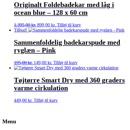
Originalt Foldebadekar med låg i
ocean blue – 128 x 60 cm
Den
Den
1.395,00
kr.
899,00
kr.
Tilføj til kurv
oprindelige
aktuelle
Tilbud!
pris
pris
var:
er:
Sammenfoldelig badekarspude med
1.395,00 kr..
899,00 kr..
ryglæn – Pink
Den
Den
195,00
kr.
149,00
kr.
Tilføj til kurv
oprindelige
aktuelle
pris
pris
var:
er:
Tøjtørre Smart Dry med 360 graders
195,00 kr..
149,00 kr..
varme cirkulation
449,00
kr.
Tilføj til kurv
Menu