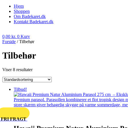
Hjem
Shoppen
Om Badekaret.dk
Kontakt Badekaret.dk
0,00
kr.
0
Kurv
Forside
/ Tilbehør
Tilbehør
Viser 8 resultater
Tilbud!
FRI FRAGT