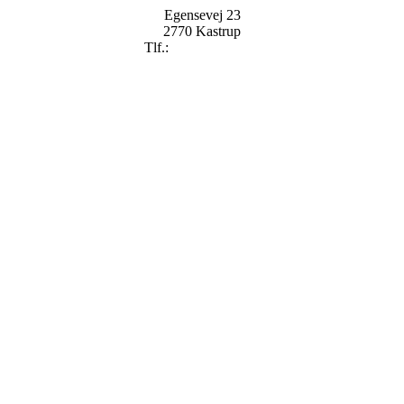
Egensevej 23
2770 Kastrup
Tlf.:
+
45 2896 2909
mail@badekaret.dk