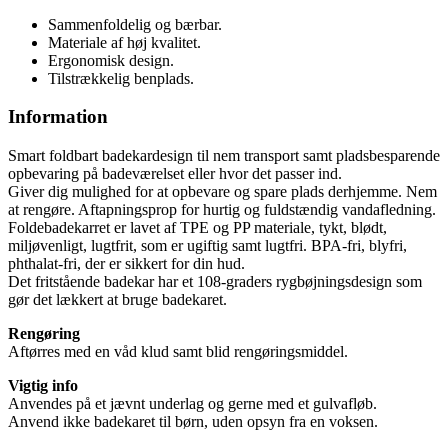
Sammenfoldelig og bærbar.
Materiale af høj kvalitet.
Ergonomisk design.
Tilstrækkelig benplads.
Information
Smart foldbart badekardesign til nem transport samt pladsbesparende
opbevaring på badeværelset eller hvor det passer ind.
Giver dig mulighed for at opbevare og spare plads derhjemme. Nem
at rengøre. Aftapningsprop for hurtig og fuldstændig vandafledning.
Foldebadekarret er lavet af TPE og PP materiale, tykt, blødt,
miljøvenligt, lugtfrit, som er ugiftig samt lugtfri. BPA-fri, blyfri,
phthalat-fri, der er sikkert for din hud.
Det fritstående badekar har et 108-graders rygbøjningsdesign som
gør det lækkert at bruge badekaret.
Rengøring
Aftørres med en våd klud samt blid rengøringsmiddel.
Vigtig info
Anvendes på et jævnt underlag og gerne med et gulvafløb.
Anvend ikke badekaret til børn, uden opsyn fra en voksen.