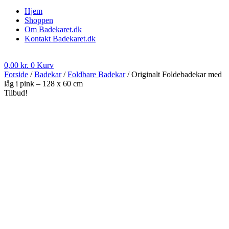
Hjem
Shoppen
Om Badekaret.dk
Kontakt Badekaret.dk
0,00
kr.
0
Kurv
Forside
/
Badekar
/
Foldbare Badekar
/ Originalt Foldebadekar med
låg i pink – 128 x 60 cm
Tilbud!