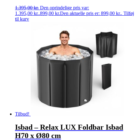
1.395,00
kr.
Den oprindelige pris var:
1.395,00 kr..
899,00
kr.
Den aktuelle pris er: 899,00 kr..
Tilføj
til kurv
Tilbud!
Isbad – Relax LUX Foldbar Isbad
H70 x Ø80 cm