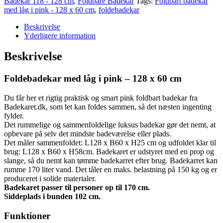
Badekar 118 - 128 cm
,
Foldbare Badekar
Tags:
Foldbart badekar
med låg i pink - 128 x 60 cm
,
foldebadekar
Beskrivelse
Yderligere information
Beskrivelse
Foldebadekar med låg i pink – 128 x 60 cm
Du får her et rigtig praktisk og smart pink foldbart badekar fra
Badekaret.dk, som let kan foldes sammen, så det næsten ingenting
fylder.
Det rummelige og sammenfoldelige luksus badekar gør det nemt, at
opbevare på selv det mindste badeværelse eller plads.
Det måler sammenfoldet: L128 x B60 x H25 cm og udfoldet klar til
brug: L128 x B60 x H58cm. Badekaret er udstyret med en prop og
slange, så du nemt kan tømme badekarret efter brug. Badekarret kan
rumme 170 liter vand. Det tåler en maks. belastning på 150 kg og er
produceret i solide materialer.
Badekaret passer til personer op til 170 cm.
Siddeplads i bunden 102 cm.
Funktioner