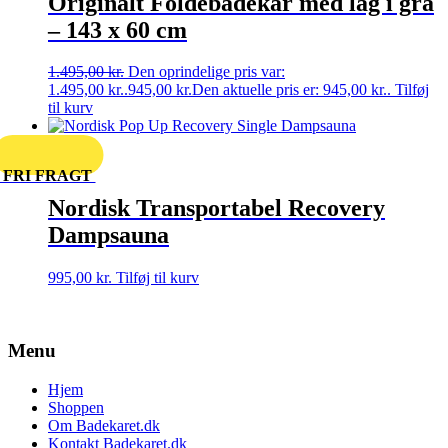
Originalt Foldebadekar med låg i grå
– 143 x 60 cm
1.495,00
kr.
Den oprindelige pris var:
1.495,00 kr..
945,00
kr.
Den aktuelle pris er: 945,00 kr..
Tilføj
til kurv
FRI FRAGT
Nordisk Transportabel Recovery
Dampsauna
995,00
kr.
Tilføj til kurv
Menu
Hjem
Shoppen
Om Badekaret.dk
Kontakt Badekaret.dk