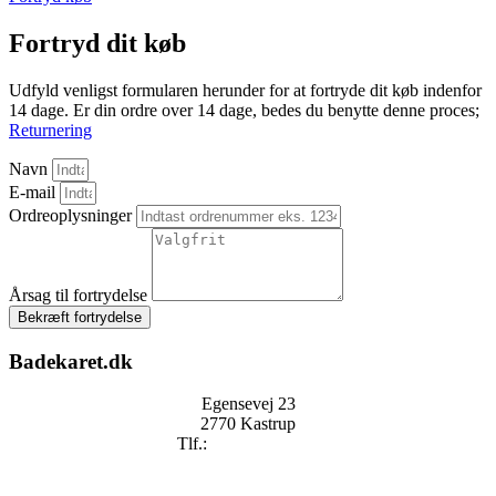
Fortryd dit køb
Udfyld venligst formularen herunder for at fortryde dit køb indenfor
14 dage. Er din ordre over 14 dage, bedes du benytte denne proces;
Returnering
Navn
E-mail
Ordreoplysninger
Årsag til fortrydelse
Bekræft fortrydelse
Badekaret.dk
Egensevej 23
2770 Kastrup
Tlf.:
+
45 2896 2909
mail@badekaret.dk