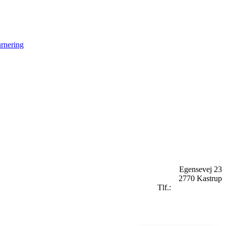
rnering
Egensevej 23
2770 Kastrup
Tlf.:
+
45 2896 2909
mail@badekaret.dk