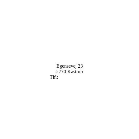
Egensevej 23
2770 Kastrup
Tlf.:
+
45 2896 2909
mail@badekaret.dk