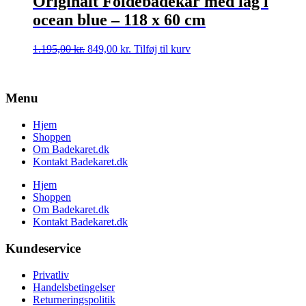
Originalt Foldebadekar med låg i
ocean blue – 118 x 60 cm
Den
Den
1.195,00
kr.
849,00
kr.
Tilføj til kurv
oprindelige
aktuelle
pris
pris
var:
er:
Menu
1.195,00 kr..
849,00 kr..
Hjem
Shoppen
Om Badekaret.dk
Kontakt Badekaret.dk
Hjem
Shoppen
Om Badekaret.dk
Kontakt Badekaret.dk
Kundeservice
Privatliv
Handelsbetingelser
Returneringspolitik