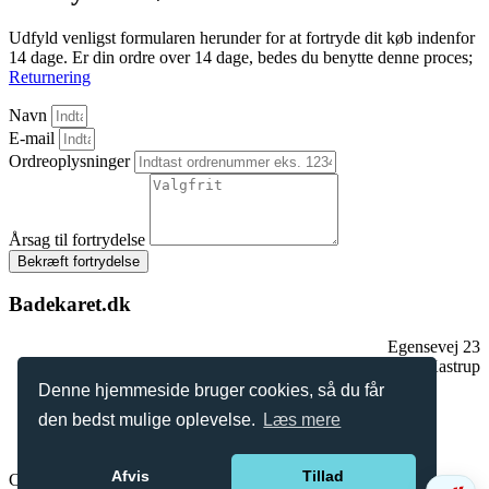
Udfyld venligst formularen herunder for at fortryde dit køb indenfor
14 dage. Er din ordre over 14 dage, bedes du benytte denne proces;
Returnering
Navn
E-mail
Ordreoplysninger
Årsag til fortrydelse
Bekræft fortrydelse
Badekaret.dk
Egensevej 23
2770 Kastrup
Tlf.:
+
45 2896 2909
Denne hjemmeside bruger cookies, så du får
mail@badekaret.dk
den bedst mulige oplevelse.
Læs mere
Afvis
Tillad
Copyright © 2026 | Badekaret.dk