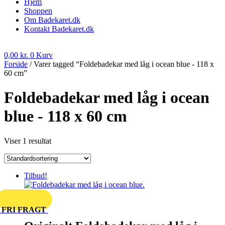
Hjem
Shoppen
Om Badekaret.dk
Kontakt Badekaret.dk
0,00
kr.
0
Kurv
Forside
/ Varer tagged “Foldebadekar med låg i ocean blue - 118 x
60 cm”
Foldebadekar med låg i ocean
blue - 118 x 60 cm
Viser 1 resultat
Tilbud!
FRI FRAGT