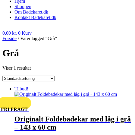
Hjem
Shoppen
Om Badekaret.dk
Kontakt Badekaret.dk
0,00
kr.
0
Kurv
Forside
/ Varer tagged “Grå”
Grå
Viser 1 resultat
Tilbud!
FRI FRAGT
Originalt Foldebadekar med låg i grå
– 143 x 60 cm