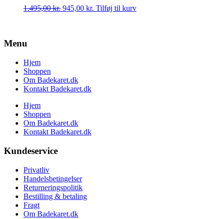
Den
Den
1.495,00
kr.
945,00
kr.
Tilføj til kurv
oprindelige
aktuelle
pris
pris
var:
er:
Menu
1.495,00 kr..
945,00 kr..
Hjem
Shoppen
Om Badekaret.dk
Kontakt Badekaret.dk
Hjem
Shoppen
Om Badekaret.dk
Kontakt Badekaret.dk
Kundeservice
Privatliv
Handelsbetingelser
Returneringspolitik
Bestilling & betaling
Fragt
Om Badekaret.dk