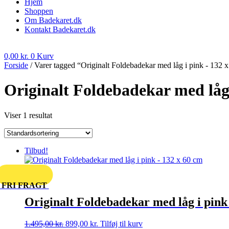
Hjem
Shoppen
Om Badekaret.dk
Kontakt Badekaret.dk
0,00
kr.
0
Kurv
Forside
/ Varer tagged “Originalt Foldebadekar med låg i pink - 132 
Originalt Foldebadekar med låg 
Viser 1 resultat
Tilbud!
FRI FRAGT
Originalt Foldebadekar med låg i pink
Den
Den
1.495,00
kr.
899,00
kr.
Tilføj til kurv