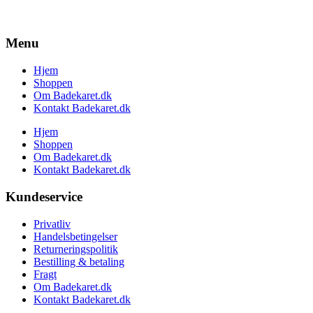
oprindelige
aktuelle
pris
pris
var:
er:
Menu
1.495,00 kr..
899,00 kr..
Hjem
Shoppen
Om Badekaret.dk
Kontakt Badekaret.dk
Hjem
Shoppen
Om Badekaret.dk
Kontakt Badekaret.dk
Kundeservice
Privatliv
Handelsbetingelser
Returneringspolitik
Bestilling & betaling
Fragt
Om Badekaret.dk
Kontakt Badekaret.dk