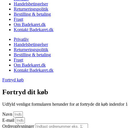
Handelsbetingelser
Returneringspolitik
Bestilling & betaling
Fragt
Om Badekaret.dk
Kontakt Badekaret.dk
Privatliv
Handelsbetingelser
Returneringspolitik
Bestilling & betaling
Fragt
Om Badekaret.dk
Kontakt Badekaret.dk
Fortryd køb
Fortryd dit køb
Udfyld venligst formularen herunder for at fortryde dit køb indenfor 
Navn
E-mail
Ordreoplysninger