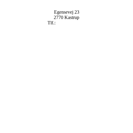
Egensevej 23
2770 Kastrup
Tlf.:
+
45 2896 2909
mail@badekaret.dk