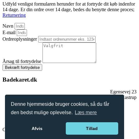
Udfyld venligst formularen herunder for at fortryde dit køb indenfor
14 dage. Er din ordre over 14 dage, bedes du benytte denne proces;
Returnering
Navn
E-mail
Ordreoplysninger
Årsag til fortrydelse
Bekræft fortrydelse
Badekaret.dk
Egensevej 23
2770 Kastrup
Tlf.:
+
45 2896 2909
Denne hjemmeside bruger cookies, så du får
mail@badekaret.dk
den bedst mulige oplevelse.
Læs mere
Afvis
Tillad
Copyright © 2026 | Badekaret.dk