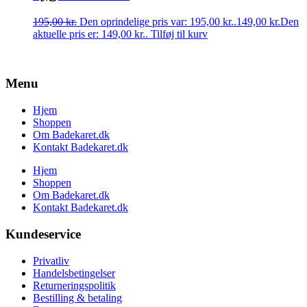
195,00
kr.
Den oprindelige pris var: 195,00 kr..
149,00
kr.
Den
aktuelle pris er: 149,00 kr..
Tilføj til kurv
Menu
Hjem
Shoppen
Om Badekaret.dk
Kontakt Badekaret.dk
Hjem
Shoppen
Om Badekaret.dk
Kontakt Badekaret.dk
Kundeservice
Privatliv
Handelsbetingelser
Returneringspolitik
Bestilling & betaling